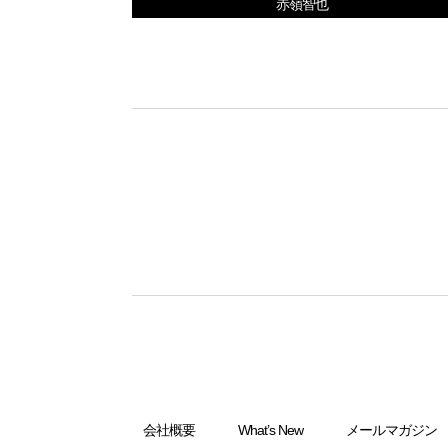
赤嶺智也
会社概要
What’s New
メールマガジン