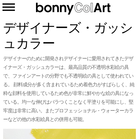
toggle
navigation
デザイナーズ・ガッシ
ュカラー
デザイナーのために開発されデザイナーに愛用されてきたデザ
イナーズ・ガッシュカラーは、最高品質の不透明水彩絵の具
で、ファインアートの分野でも不透明絵の具として使われてい
る。 顔料成分が多く含まれているため着色力がすばらしく、純
粋な顔料を使用しているため色が非常に鮮やかな絵の具になっ
ている。均一な伸びはバラつくことなく平塗りを可能にし、堅
牢度は非常に高い。またプロフェッショナル・ウォーターカラ
ーなどの他の水彩絵具との併用も可能。